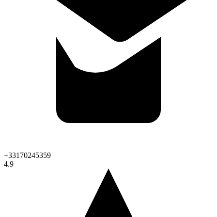
+33170245359
4.9