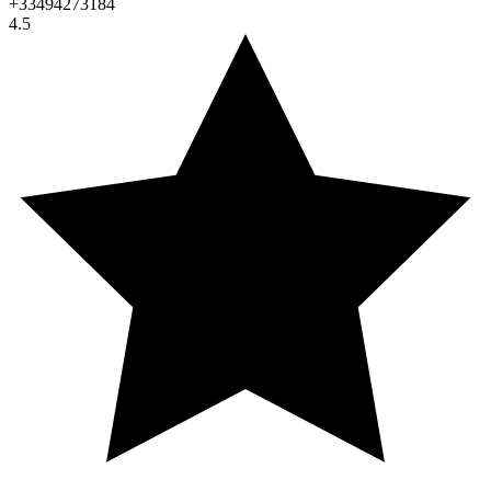
+33494273184
4.5