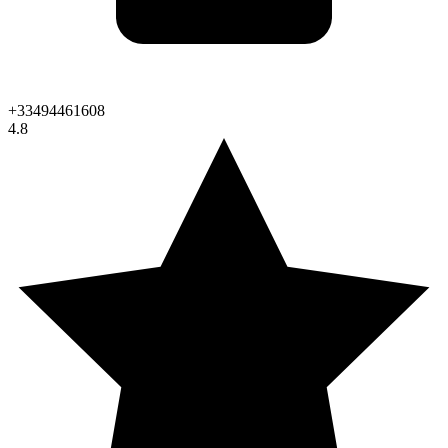
+33494461608
4.8