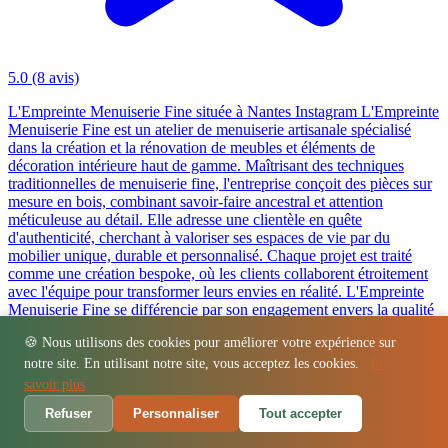
5.0
(8 avis)
L'Empreinte Menuiserie Fine située à Nantes Instagram L'Empreinte
Menuiserie Fine est un atelier de menuiserie artisanale spécialisé
dans la création et la rénovation de meubles et éléments de
décoration intérieure haut de gamme. Maîtrisant des techniques
traditionnelles de menuiserie fine, l'entreprise conçoit des pièces sur
mesure en bois, combinant savoir-faire ancestral et attention
méticuleuse au détail. Elle adresse une clientèle en quête
d'authenticité, cherchant à valoriser ses espaces de vie par du
mobilier unique, durable et personnalisé. Chaque projet est traité
comme une création bespoke, où les clients collaborent étroitement
avec l'équipe pour transformer leurs envies en réalité. L'Empreinte
Menuiserie Fine se différencie par son engagement envers la qualité
intrinsèque, le respect des matériaux et la pérennité des créations,
🍪 Nous utilisons des cookies pour améliorer votre expérience sur
offrant une alternative réfléchie aux productions industrielles
standardisées.
notre site. En utilisant notre site, vous acceptez les cookies.
En
savoir plus
Refuser
Personnaliser
Tout accepter