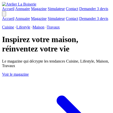
Accueil
Annuaire
Magazine
Simulateur
Contact
Demander 3 devis
Accueil
Annuaire
Magazine
Simulateur
Contact
Demander 3 devis
Cuisine
·
Lifestyle
·
Maison
·
Travaux
Inspirez votre maison,
réinventez votre vie
Le magazine qui décrypte les tendances Cuisine, Lifestyle, Maison,
Travaux
Voir le magazine