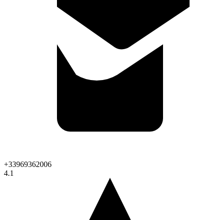
+33969362006
4.1