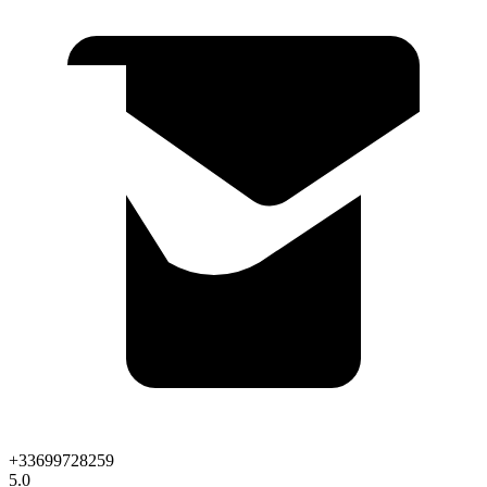
+33699728259
5.0