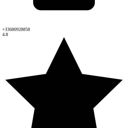
+33680928858
4.8