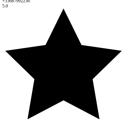
+33687992236
5.0