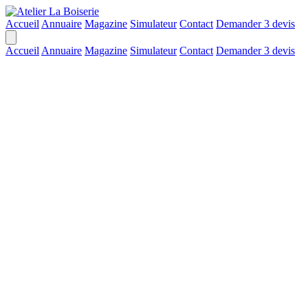
Accueil
Annuaire
Magazine
Simulateur
Contact
Demander 3 devis
Accueil
Annuaire
Magazine
Simulateur
Contact
Demander 3 devis