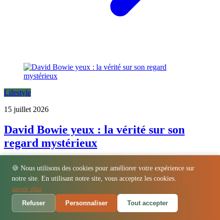
Lifestyle
15 juillet 2026
David Bowie yeux : la vérité sur son
regard mystérieux
Le regard hypnotique de David Bowie a fasciné des millions de fans
🍪 Nous utilisons des cookies pour améliorer votre expérience sur
à travers le monde. Beaucoup pensaient que la star britannique
notre site. En utilisant notre site, vous acceptez les cookies.
En
possédait des yeux vairons, c'est-à-dire de deux couleurs
savoir plus
différentes....
Refuser
Personnaliser
Tout accepter
LIRE L'ARTICLE