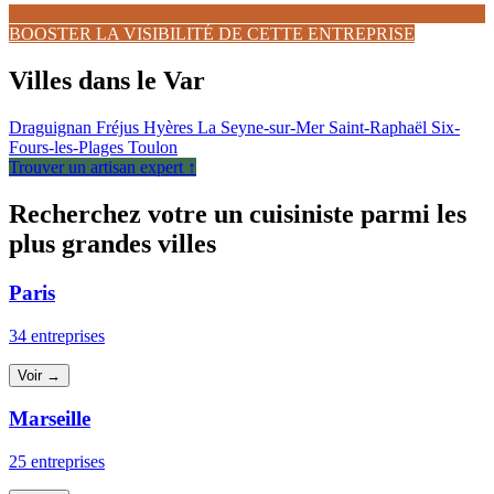
BOOSTER LA VISIBILITÉ DE CETTE ENTREPRISE
Villes dans le Var
Draguignan
Fréjus
Hyères
La Seyne-sur-Mer
Saint-Raphaël
Six-
Fours-les-Plages
Toulon
Trouver un artisan expert ↑
Recherchez votre un cuisiniste parmi les
plus grandes villes
Paris
34 entreprises
Voir →
Marseille
25 entreprises