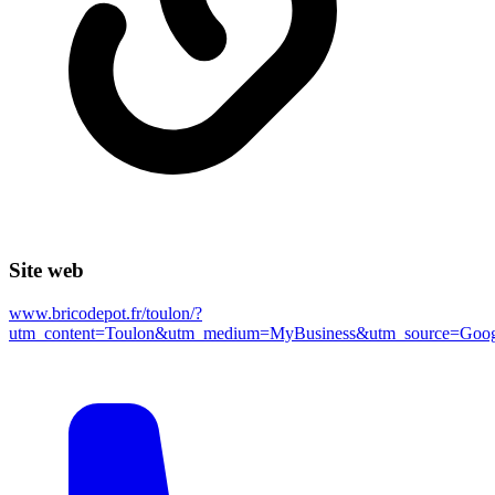
Site web
www.bricodepot.fr/toulon/?
utm_content=Toulon&utm_medium=MyBusiness&utm_source=Goog