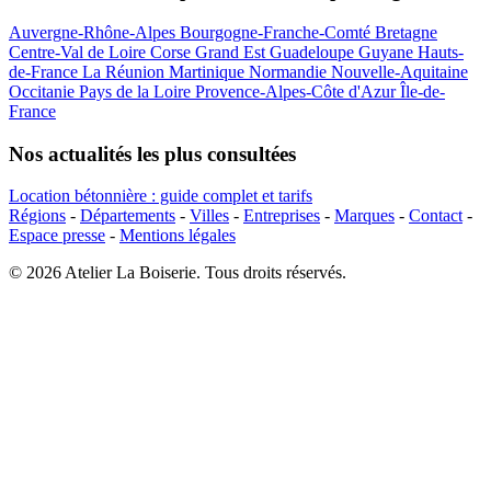
Auvergne-Rhône-Alpes
Bourgogne-Franche-Comté
Bretagne
Centre-Val de Loire
Corse
Grand Est
Guadeloupe
Guyane
Hauts-
de-France
La Réunion
Martinique
Normandie
Nouvelle-Aquitaine
Occitanie
Pays de la Loire
Provence-Alpes-Côte d'Azur
Île-de-
France
Nos actualités les plus consultées
Location bétonnière : guide complet et tarifs
Régions
-
Départements
-
Villes
-
Entreprises
-
Marques
-
Contact
-
Espace presse
-
Mentions légales
© 2026 Atelier La Boiserie. Tous droits réservés.