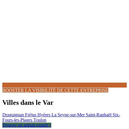
BOOSTER LA VISIBILITÉ DE CETTE ENTREPRISE
Villes dans le Var
Draguignan
Fréjus
Hyères
La Seyne-sur-Mer
Saint-Raphaël
Six-
Fours-les-Plages
Toulon
Trouver un artisan expert ↑