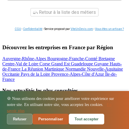
Retour à la liste des métiers
CGU
-
Confidentialité
- Service proposé par
ViteUnDevis.com
-
Vous êtes un artisan ?
Découvrez les entreprises en France par Région
Auvergne-Rhône-Alpes
Bourgogne-Franche-Comté
Bretagne
Centre-Val de Loire
Corse
Grand Est
Guadeloupe
Guyane
Hauts-
de-France
La Réunion
Martinique
Normandie
Nouvelle-Aquitaine
Occitanie
Pays de la Loire
Provence-Alpes-Côte d'Azur
Île-de-
France
Nos actualités les plus consultées
🍪 Nous utilisons des cookies pour améliorer votre expérience sur
Location bétonnière : guide complet et tarifs
notre site. En utilisant notre site, vous acceptez les cookies.
En
Régions
-
Départements
-
Villes
-
Entreprises
-
Marques
-
Contact
-
savoir plus
Espace presse
-
Mentions légales
Refuser
Personnaliser
Tout accepter
© 2026 Atelier La Boiserie. Tous droits réservés.