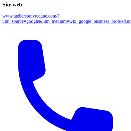
Site web
www.atelierspoivredane.com/?
utm_source=google&utm_medium=wix_google_business_profile&