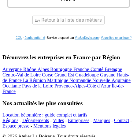
Retour à la liste des métiers
CGU
-
Confidentialité
- Service proposé par
ViteUnDevis.com
-
Vous êtes un artisan ?
Découvrez les entreprises en France par Région
Auvergne-Rhône-Alpes
Bourgogne-Franche-Comté
Bretagne
Centre-Val de Loire
Corse
Grand Est
Guadeloupe
Guyane
Hauts-
de-France
La Réunion
Martinique
Normandie
Nouvelle-Aquitaine
Occitanie
Pays de la Loire
Provence-Alpes-Côte d'Azur
Île-de-
France
Nos actualités les plus consultées
Location bétonnière : guide complet et tarifs
Régions
-
Départements
-
Villes
-
Entreprises
-
Marques
-
Contact
-
Espace presse
-
Mentions légales
© 2026 Atelier La Boiserie. Tous droits réservés.