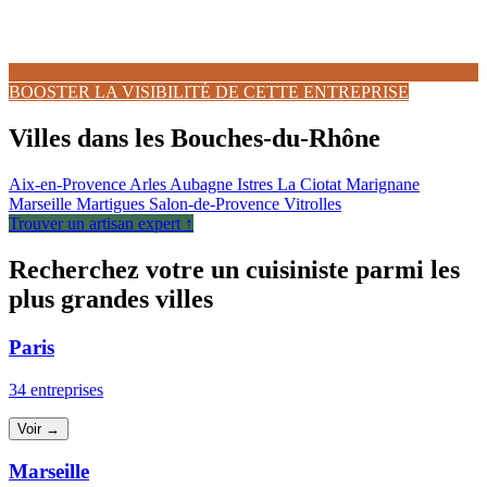
BOOSTER LA VISIBILITÉ DE CETTE ENTREPRISE
Villes dans les Bouches-du-Rhône
Aix-en-Provence
Arles
Aubagne
Istres
La Ciotat
Marignane
Marseille
Martigues
Salon-de-Provence
Vitrolles
Trouver un artisan expert ↑
Recherchez votre un cuisiniste parmi les
plus grandes villes
Paris
34 entreprises
Voir →
Marseille