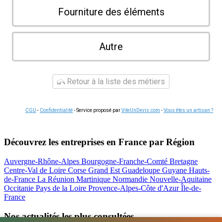
Fourniture des éléments
Autre
Retour à la liste des métiers
CGU
-
Confidentialité
- Service proposé par
ViteUnDevis.com
-
Vous êtes un artisan ?
Découvrez les entreprises en France par Région
Auvergne-Rhône-Alpes
Bourgogne-Franche-Comté
Bretagne
Centre-Val de Loire
Corse
Grand Est
Guadeloupe
Guyane
Hauts-
de-France
La Réunion
Martinique
Normandie
Nouvelle-Aquitaine
Occitanie
Pays de la Loire
Provence-Alpes-Côte d'Azur
Île-de-
France
Nos actualités les plus consultées