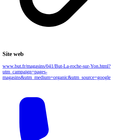
Site web
www.but.fr/magasins/041/But-La-roche-sur-Yon.html?
utm_campaign=pages-
magasins&utm_medium=organic&utm_source=google