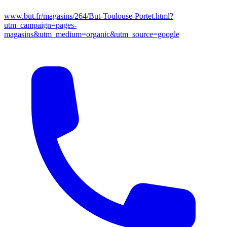
www.but.fr/magasins/264/But-Toulouse-Portet.html?
utm_campaign=pages-
magasins&utm_medium=organic&utm_source=google