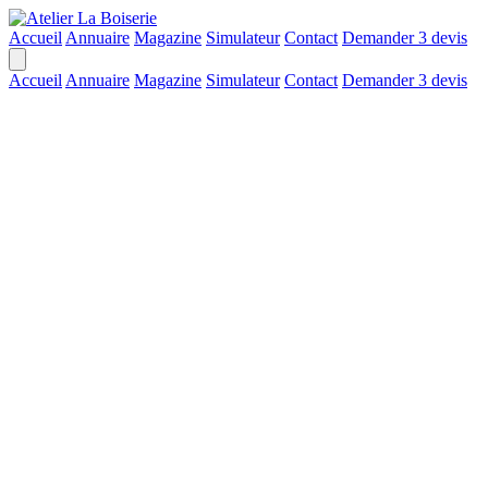
Accueil
Annuaire
Magazine
Simulateur
Contact
Demander 3 devis
Accueil
Annuaire
Magazine
Simulateur
Contact
Demander 3 devis