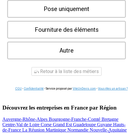
Pose uniquement
Fourniture des éléments
Autre
Retour à la liste des métiers
CGU
-
Confidentialité
- Service proposé par
ViteUnDevis.com
-
Vous êtes un artisan ?
Découvrez les entreprises en France par Région
Auvergne-Rhône-Alpes
Bourgogne-Franche-Comté
Bretagne
Centre-Val de Loire
Corse
Grand Est
Guadeloupe
Guyane
Hauts-
de-France
La Réunion
Martinique
Normandie
Nouvelle-Aquitaine