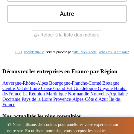
Autre
Retour à la liste des métiers
CGU
-
Confidentialité
- Service proposé par
ViteUnDevis.com
-
Vous êtes un artisan ?
Découvrez les entreprises en France par Région
Auvergne-Rhône-Alpes
Bourgogne-Franche-Comté
Bretagne
Centre-Val de Loire
Corse
Grand Est
Guadeloupe
Guyane
Hauts-
de-France
La Réunion
Martinique
Normandie
Nouvelle-Aquitaine
Occitanie
Pays de la Loire
Provence-Alpes-Côte d'Azur
Île-de-
France
Nos actualités les plus consultées
🍪 Nous utilisons des cookies pour améliorer votre expérience sur
Location bétonnière : guide complet et tarifs
notre site. En utilisant notre site, vous acceptez les cookies.
En
Régions
-
Départements
-
Villes
-
Entreprises
-
Marques
-
Contact
-