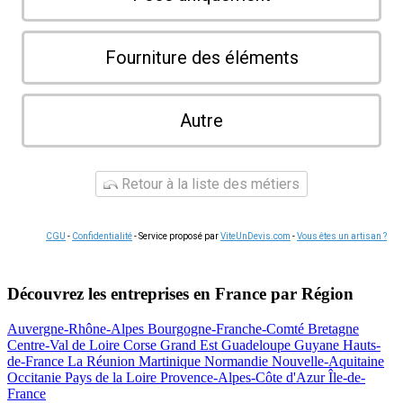
Fourniture des éléments
Autre
Retour à la liste des métiers
CGU
-
Confidentialité
- Service proposé par
ViteUnDevis.com
-
Vous êtes un artisan ?
Découvrez les entreprises en France par Région
Auvergne-Rhône-Alpes
Bourgogne-Franche-Comté
Bretagne
Centre-Val de Loire
Corse
Grand Est
Guadeloupe
Guyane
Hauts-
de-France
La Réunion
Martinique
Normandie
Nouvelle-Aquitaine
Occitanie
Pays de la Loire
Provence-Alpes-Côte d'Azur
Île-de-
France