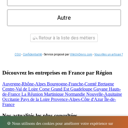
Autre
Retour à la liste des métiers
CGU
-
Confidentialité
- Service proposé par
ViteUnDevis.com
-
Vous êtes un artisan ?
Découvrez les entreprises en France par Région
Auvergne-Rhône-Alpes
Bourgogne-Franche-Comté
Bretagne
Centre-Val de Loire
Corse
Grand Est
Guadeloupe
Guyane
Hauts-
de-France
La Réunion
Martinique
Normandie
Nouvelle-Aquitaine
Occitanie
Pays de la Loire
Provence-Alpes-Côte d'Azur
Île-de-
France
Nos actualités les plus consultées
🍪 Nous utilisons des cookies pour améliorer votre expérience sur
Location bétonnière : guide complet et tarifs