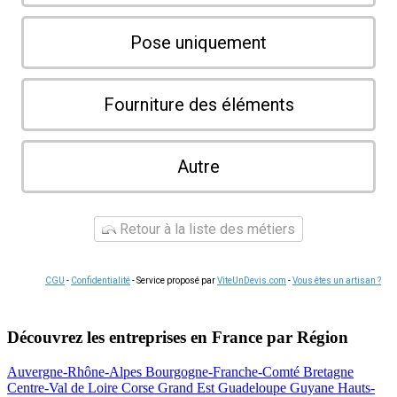
Pose uniquement
Fourniture des éléments
Autre
Retour à la liste des métiers
CGU
-
Confidentialité
- Service proposé par
ViteUnDevis.com
-
Vous êtes un artisan ?
Découvrez les entreprises en France par Région
Auvergne-Rhône-Alpes
Bourgogne-Franche-Comté
Bretagne
Centre-Val de Loire
Corse
Grand Est
Guadeloupe
Guyane
Hauts-