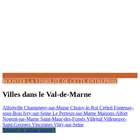
BOOSTER LA VISIBILITÉ DE CETTE ENTREPRISE
Villes dans le Val-de-Marne
Alfortville
Champigny-sur-Marne
Choisy-le-Roi
Créteil
Fontenay-
sous-Bois
Ivry-sur-Seine
Le Perreux-sur-Marne
Maisons-Alfort
Nogent-sur-Marne
Saint-Maur-des-Fossés
Villejuif
Villeneuve-
Saint-Georges
Vincennes
Vitry-sur-Seine
Trouver un artisan expert ↑