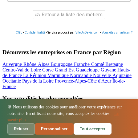
Retour à la liste des métiers
CGU
-
Confidentialité
- Service proposé par
ViteUnDevis.com
-
Vous êtes un artisan ?
Découvrez les entreprises en France par Région
Auvergne-Rhône-Alpes
Bourgogne-Franche-Comté
Bretagne
Centre-Val de Loire
Corse
Grand Est
Guadeloupe
Guyane
Hauts-
de-France
La Réunion
Martinique
Normandie
Nouvelle-Aquitaine
Occitanie
Pays de la Loire
Provence-Alpes-Côte d'Azur
Île-de-
France
Nos actualités les plus consultées
🍪 Nous utilisons des cookies pour améliorer votre expérience sur
Location bétonnière : guide complet et tarifs
notre site. En utilisant notre site, vous acceptez les cookies.
En
Régions
-
Départements
-
Villes
-
Entreprises
-
Marques
-
Contact
-
savoir plus
Espace presse
-
Mentions légales
Refuser
Personnaliser
Tout accepter
© 2026 Atelier La Boiserie. Tous droits réservés.