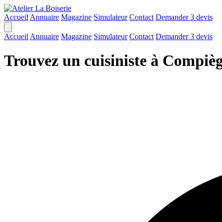
Accueil
Annuaire
Magazine
Simulateur
Contact
Demander 3 devis
Accueil
Annuaire
Magazine
Simulateur
Contact
Demander 3 devis
Trouvez un cuisiniste à Compiè