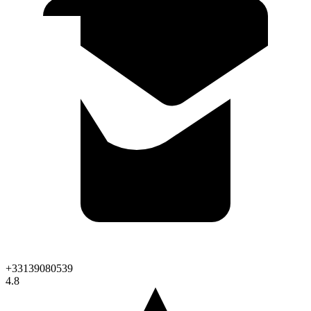
+33139080539
4.8