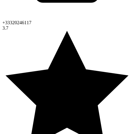
+33320246117
3.7