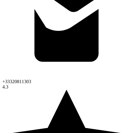
+33320811303
4.3