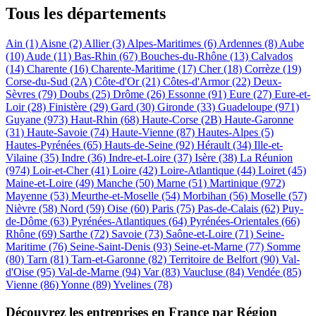
Tous les départements
Ain (1)
Aisne (2)
Allier (3)
Alpes-Maritimes (6)
Ardennes (8)
Aube
(10)
Aude (11)
Bas-Rhin (67)
Bouches-du-Rhône (13)
Calvados
(14)
Charente (16)
Charente-Maritime (17)
Cher (18)
Corrèze (19)
Corse-du-Sud (2A)
Côte-d'Or (21)
Côtes-d'Armor (22)
Deux-
Sèvres (79)
Doubs (25)
Drôme (26)
Essonne (91)
Eure (27)
Eure-et-
Loir (28)
Finistère (29)
Gard (30)
Gironde (33)
Guadeloupe (971)
Guyane (973)
Haut-Rhin (68)
Haute-Corse (2B)
Haute-Garonne
(31)
Haute-Savoie (74)
Haute-Vienne (87)
Hautes-Alpes (5)
Hautes-Pyrénées (65)
Hauts-de-Seine (92)
Hérault (34)
Ille-et-
Vilaine (35)
Indre (36)
Indre-et-Loire (37)
Isère (38)
La Réunion
(974)
Loir-et-Cher (41)
Loire (42)
Loire-Atlantique (44)
Loiret (45)
Maine-et-Loire (49)
Manche (50)
Marne (51)
Martinique (972)
Mayenne (53)
Meurthe-et-Moselle (54)
Morbihan (56)
Moselle (57)
Nièvre (58)
Nord (59)
Oise (60)
Paris (75)
Pas-de-Calais (62)
Puy-
de-Dôme (63)
Pyrénées-Atlantiques (64)
Pyrénées-Orientales (66)
Rhône (69)
Sarthe (72)
Savoie (73)
Saône-et-Loire (71)
Seine-
Maritime (76)
Seine-Saint-Denis (93)
Seine-et-Marne (77)
Somme
(80)
Tarn (81)
Tarn-et-Garonne (82)
Territoire de Belfort (90)
Val-
d'Oise (95)
Val-de-Marne (94)
Var (83)
Vaucluse (84)
Vendée (85)
Vienne (86)
Yonne (89)
Yvelines (78)
Découvrez les entreprises en France par Région