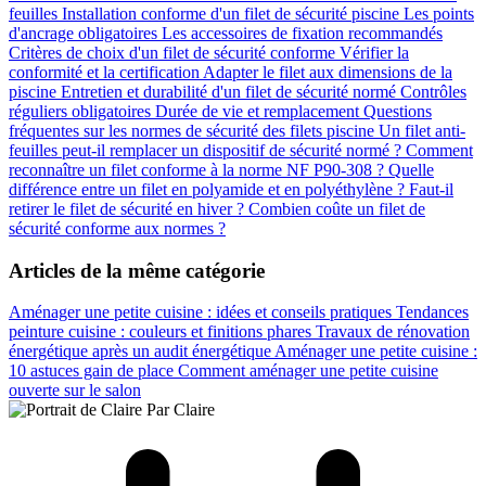
feuilles
Installation conforme d'un filet de sécurité piscine
Les points
d'ancrage obligatoires
Les accessoires de fixation recommandés
Critères de choix d'un filet de sécurité conforme
Vérifier la
conformité et la certification
Adapter le filet aux dimensions de la
piscine
Entretien et durabilité d'un filet de sécurité normé
Contrôles
réguliers obligatoires
Durée de vie et remplacement
Questions
fréquentes sur les normes de sécurité des filets piscine
Un filet anti-
feuilles peut-il remplacer un dispositif de sécurité normé ?
Comment
reconnaître un filet conforme à la norme NF P90-308 ?
Quelle
différence entre un filet en polyamide et en polyéthylène ?
Faut-il
retirer le filet de sécurité en hiver ?
Combien coûte un filet de
sécurité conforme aux normes ?
Articles de la même catégorie
Aménager une petite cuisine : idées et conseils pratiques
Tendances
peinture cuisine : couleurs et finitions phares
Travaux de rénovation
énergétique après un audit énergétique
Aménager une petite cuisine :
10 astuces gain de place
Comment aménager une petite cuisine
ouverte sur le salon
Par Claire