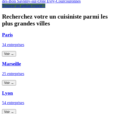
des-Bois
Savigny-sur-Orge
Évry-Courcouronnes
Trouver un artisan expert ↑
Recherchez votre un cuisiniste parmi les
plus grandes villes
Paris
34 entreprises
Voir →
Marseille
25 entreprises
Voir →
Lyon
54 entreprises
Voir →