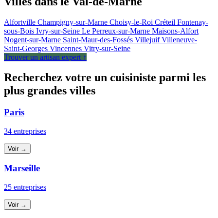
Villes dans le Val-de-Marne
Alfortville
Champigny-sur-Marne
Choisy-le-Roi
Créteil
Fontenay-
sous-Bois
Ivry-sur-Seine
Le Perreux-sur-Marne
Maisons-Alfort
Nogent-sur-Marne
Saint-Maur-des-Fossés
Villejuif
Villeneuve-
Saint-Georges
Vincennes
Vitry-sur-Seine
Trouver un artisan expert ↑
Recherchez votre un cuisiniste parmi les
plus grandes villes
Paris
34 entreprises
Voir →
Marseille
25 entreprises
Voir →