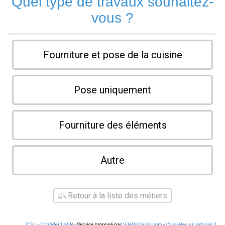
Quel type de travaux souhaitez-
vous ?
Fourniture et pose de la cuisine
Pose uniquement
Fourniture des éléments
Autre
Retour à la liste des métiers
CGU
-
Confidentialité
- Service proposé par
ViteUnDevis.com
-
Vous êtes un artisan ?