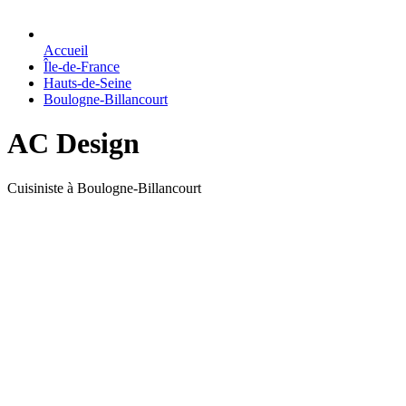
Accueil
Île-de-France
Hauts-de-Seine
Boulogne-Billancourt
AC Design
Cuisiniste à Boulogne-Billancourt