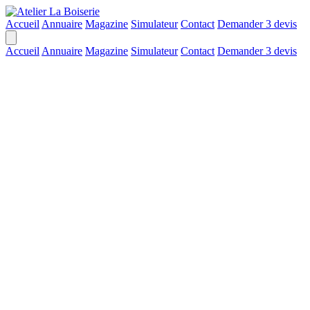
Accueil
Annuaire
Magazine
Simulateur
Contact
Demander 3 devis
Accueil
Annuaire
Magazine
Simulateur
Contact
Demander 3 devis