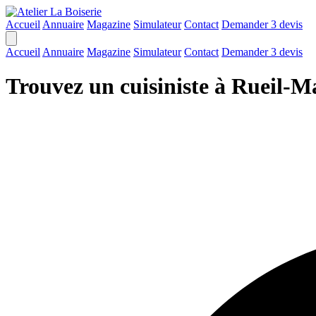
Accueil
Annuaire
Magazine
Simulateur
Contact
Demander 3 devis
Accueil
Annuaire
Magazine
Simulateur
Contact
Demander 3 devis
Trouvez un cuisiniste à Rueil-