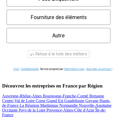
Fourniture des éléments
Autre
Retour à la liste des métiers
CGU
-
Confidentialité
- Service proposé par
ViteUnDevis.com
-
Vous êtes un artisan ?
Découvrez les entreprises en France par Région
Auvergne-Rhône-Alpes
Bourgogne-Franche-Comté
Bretagne
Centre-Val de Loire
Corse
Grand Est
Guadeloupe
Guyane
Hauts-
de-France
La Réunion
Martinique
Normandie
Nouvelle-Aquitaine
Occitanie
Pays de la Loire
Provence-Alpes-Côte d'Azur
Île-de-
France