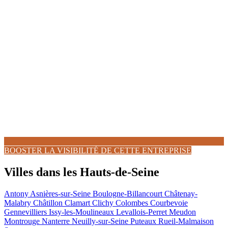
BOOSTER LA VISIBILITÉ DE CETTE ENTREPRISE
Villes dans les Hauts-de-Seine
Antony
Asnières-sur-Seine
Boulogne-Billancourt
Châtenay-
Malabry
Châtillon
Clamart
Clichy
Colombes
Courbevoie
Gennevilliers
Issy-les-Moulineaux
Levallois-Perret
Meudon
Montrouge
Nanterre
Neuilly-sur-Seine
Puteaux
Rueil-Malmaison