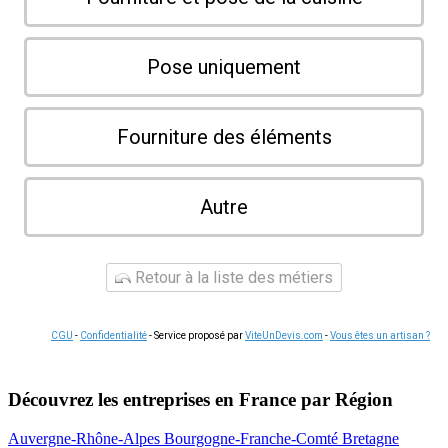
Pose uniquement
Fourniture des éléments
Autre
Retour à la liste des métiers
CGU
-
Confidentialité
- Service proposé par
ViteUnDevis.com
-
Vous êtes un artisan ?
Découvrez les entreprises en France par Région
Auvergne-Rhône-Alpes
Bourgogne-Franche-Comté
Bretagne