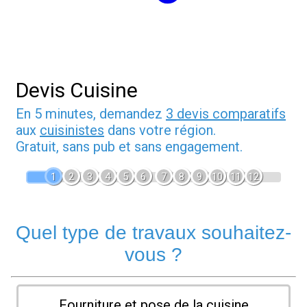
Devis Cuisine
En 5 minutes, demandez
3 devis comparatifs
aux
cuisinistes
dans votre région.
Gratuit, sans pub et sans engagement.
1
2
3
4
5
6
7
8
9
10
11
12
Quel type de travaux souhaitez-
vous ?
Fourniture et pose de la cuisine