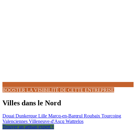
BOOSTER LA VISIBILITÉ DE CETTE ENTREPRISE
Villes dans le Nord
Douai
Dunkerque
Lille
Marcq-en-Barœul
Roubaix
Tourcoing
Valenciennes
Villeneuve-d'Ascq
Wattrelos
Trouver un artisan expert ↑