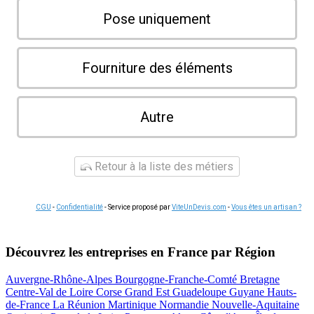
Pose uniquement
Fourniture des éléments
Autre
Retour à la liste des métiers
CGU
-
Confidentialité
- Service proposé par
ViteUnDevis.com
-
Vous êtes un artisan ?
Découvrez les entreprises en France par Région
Auvergne-Rhône-Alpes
Bourgogne-Franche-Comté
Bretagne
Centre-Val de Loire
Corse
Grand Est
Guadeloupe
Guyane
Hauts-
de-France
La Réunion
Martinique
Normandie
Nouvelle-Aquitaine