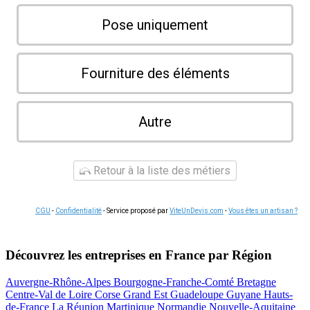
Pose uniquement
Fourniture des éléments
Autre
Retour à la liste des métiers
CGU
-
Confidentialité
- Service proposé par
ViteUnDevis.com
-
Vous êtes un artisan ?
Découvrez les entreprises en France par Région
Auvergne-Rhône-Alpes
Bourgogne-Franche-Comté
Bretagne
Centre-Val de Loire
Corse
Grand Est
Guadeloupe
Guyane
Hauts-
de-France
La Réunion
Martinique
Normandie
Nouvelle-Aquitaine