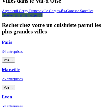
Villes dans le Val-d'Oise
Argenteuil
Cergy
Franconville
Garges-lès-Gonesse
Sarcelles
Trouver un artisan expert ↑
Recherchez votre un cuisiniste parmi les
plus grandes villes
Paris
34 entreprises
Voir →
Marseille
25 entreprises
Voir →
Lyon
54 entreprises