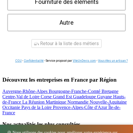
Fourniture des éléments
Autre
Retour à la liste des métiers
CGU
-
Confidentialité
- Service proposé par
ViteUnDevis.com
-
Vous êtes un artisan ?
Découvrez les entreprises en France par Région
Auvergne-Rhône-Alpes
Bourgogne-Franche-Comté
Bretagne
Centre-Val de Loire
Corse
Grand Est
Guadeloupe
Guyane
Hauts-
de-France
La Réunion
Martinique
Normandie
Nouvelle-Aquitaine
Occitanie
Pays de la Loire
Provence-Alpes-Côte d'Azur
Île-de-
France
Nos actualités les plus consultées
🍪 Nous utilisons des cookies pour améliorer votre expérience sur