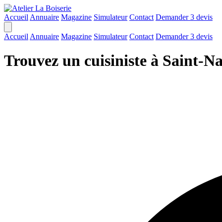
Accueil
Annuaire
Magazine
Simulateur
Contact
Demander 3 devis
Accueil
Annuaire
Magazine
Simulateur
Contact
Demander 3 devis
Trouvez un cuisiniste à Saint-Na