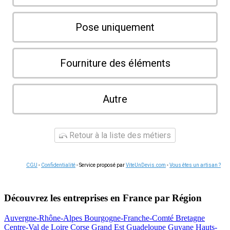
Pose uniquement
Fourniture des éléments
Autre
Retour à la liste des métiers
CGU
-
Confidentialité
- Service proposé par
ViteUnDevis.com
-
Vous êtes un artisan ?
Découvrez les entreprises en France par Région
Auvergne-Rhône-Alpes
Bourgogne-Franche-Comté
Bretagne
Centre-Val de Loire
Corse
Grand Est
Guadeloupe
Guyane
Hauts-