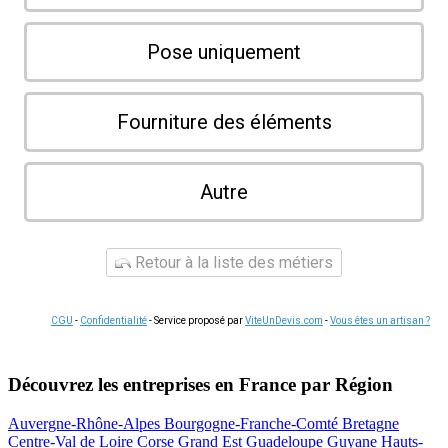
Pose uniquement
Fourniture des éléments
Autre
Retour à la liste des métiers
CGU
-
Confidentialité
- Service proposé par
ViteUnDevis.com
-
Vous êtes un artisan ?
Découvrez les entreprises en France par Région
Auvergne-Rhône-Alpes
Bourgogne-Franche-Comté
Bretagne
Centre-Val de Loire
Corse
Grand Est
Guadeloupe
Guyane
Hauts-