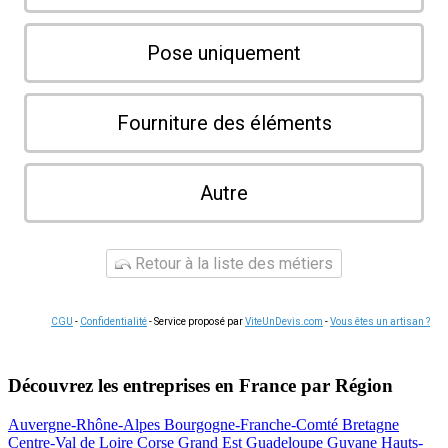
Pose uniquement
Fourniture des éléments
Autre
Retour à la liste des métiers
CGU
-
Confidentialité
- Service proposé par
ViteUnDevis.com
-
Vous êtes un artisan ?
Découvrez les entreprises en France par Région
Auvergne-Rhône-Alpes
Bourgogne-Franche-Comté
Bretagne
Centre-Val de Loire
Corse
Grand Est
Guadeloupe
Guyane
Hauts-