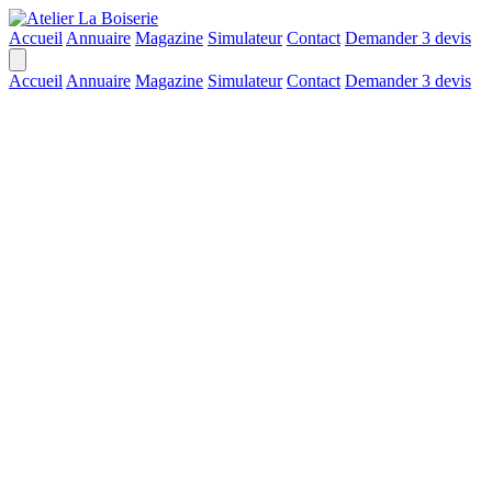
Accueil
Annuaire
Magazine
Simulateur
Contact
Demander 3 devis
Accueil
Annuaire
Magazine
Simulateur
Contact
Demander 3 devis