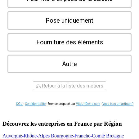
Pose uniquement
Fourniture des éléments
Autre
Retour à la liste des métiers
CGU
-
Confidentialité
- Service proposé par
ViteUnDevis.com
-
Vous êtes un artisan ?
Découvrez les entreprises en France par Région
Auvergne-Rhône-Alpes
Bourgogne-Franche-Comté
Bretagne