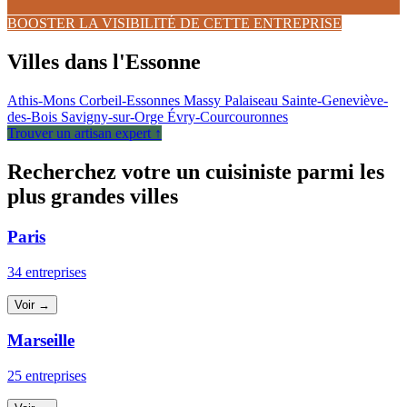
BOOSTER LA VISIBILITÉ DE CETTE ENTREPRISE
Villes dans l'Essonne
Athis-Mons
Corbeil-Essonnes
Massy
Palaiseau
Sainte-Geneviève-
des-Bois
Savigny-sur-Orge
Évry-Courcouronnes
Trouver un artisan expert ↑
Recherchez votre un cuisiniste parmi les
plus grandes villes
Paris
34 entreprises
Voir →
Marseille
25 entreprises