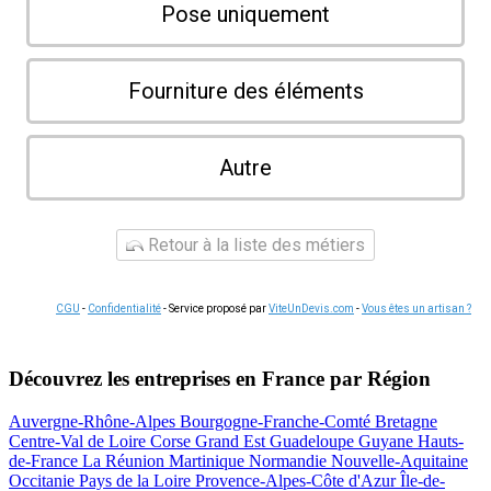
Pose uniquement
Fourniture des éléments
Autre
Retour à la liste des métiers
CGU
-
Confidentialité
- Service proposé par
ViteUnDevis.com
-
Vous êtes un artisan ?
Découvrez les entreprises en France par Région
Auvergne-Rhône-Alpes
Bourgogne-Franche-Comté
Bretagne
Centre-Val de Loire
Corse
Grand Est
Guadeloupe
Guyane
Hauts-
de-France
La Réunion
Martinique
Normandie
Nouvelle-Aquitaine
Occitanie
Pays de la Loire
Provence-Alpes-Côte d'Azur
Île-de-