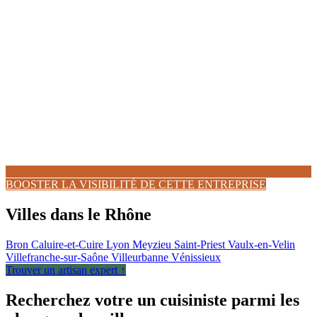
BOOSTER LA VISIBILITÉ DE CETTE ENTREPRISE
Villes dans le Rhône
Bron
Caluire-et-Cuire
Lyon
Meyzieu
Saint-Priest
Vaulx-en-Velin
Villefranche-sur-Saône
Villeurbanne
Vénissieux
Trouver un artisan expert ↑
Recherchez votre un cuisiniste parmi les