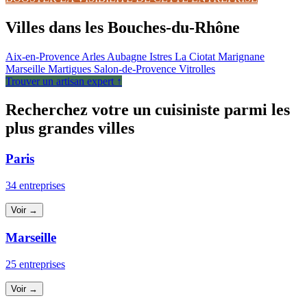
Villes dans les Bouches-du-Rhône
Aix-en-Provence
Arles
Aubagne
Istres
La Ciotat
Marignane
Marseille
Martigues
Salon-de-Provence
Vitrolles
Trouver un artisan expert ↑
Recherchez votre un cuisiniste parmi les
plus grandes villes
Paris
34 entreprises
Voir →
Marseille
25 entreprises
Voir →