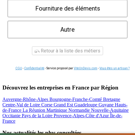
Fourniture des éléments
Autre
Retour à la liste des métiers
CGU
-
Confidentialité
- Service proposé par
ViteUnDevis.com
-
Vous êtes un artisan ?
Découvrez les entreprises en France par Région
Auvergne-Rhône-Alpes
Bourgogne-Franche-Comté
Bretagne
Centre-Val de Loire
Corse
Grand Est
Guadeloupe
Guyane
Hauts-
de-France
La Réunion
Martinique
Normandie
Nouvelle-Aquitaine
Occitanie
Pays de la Loire
Provence-Alpes-Côte d'Azur
Île-de-
France
Nos actualités les plus consultées