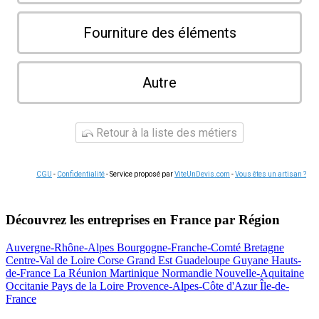
Fourniture des éléments
Autre
Retour à la liste des métiers
CGU
-
Confidentialité
- Service proposé par
ViteUnDevis.com
-
Vous êtes un artisan ?
Découvrez les entreprises en France par Région
Auvergne-Rhône-Alpes
Bourgogne-Franche-Comté
Bretagne
Centre-Val de Loire
Corse
Grand Est
Guadeloupe
Guyane
Hauts-
de-France
La Réunion
Martinique
Normandie
Nouvelle-Aquitaine
Occitanie
Pays de la Loire
Provence-Alpes-Côte d'Azur
Île-de-
France