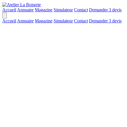
Accueil
Annuaire
Magazine
Simulateur
Contact
Demander 3 devis
Accueil
Annuaire
Magazine
Simulateur
Contact
Demander 3 devis