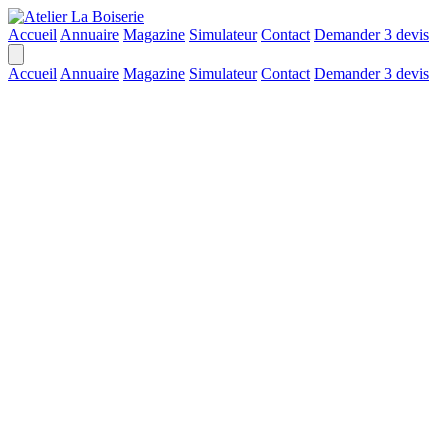
Accueil
Annuaire
Magazine
Simulateur
Contact
Demander 3 devis
Accueil
Annuaire
Magazine
Simulateur
Contact
Demander 3 devis