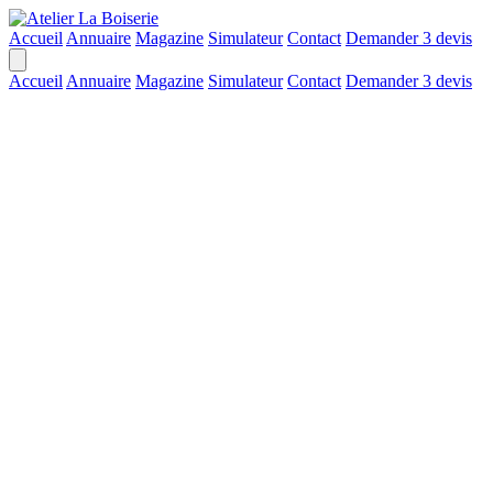
Accueil
Annuaire
Magazine
Simulateur
Contact
Demander 3 devis
Accueil
Annuaire
Magazine
Simulateur
Contact
Demander 3 devis