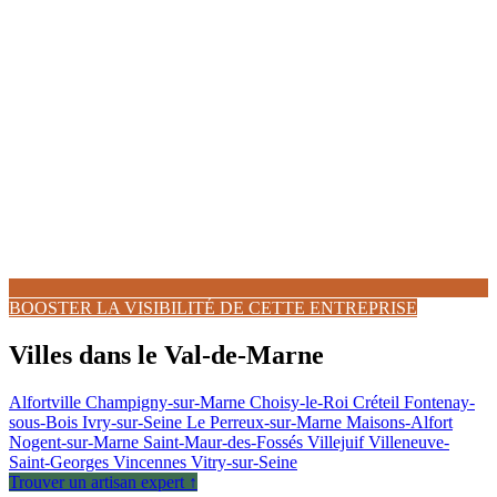
BOOSTER LA VISIBILITÉ DE CETTE ENTREPRISE
Villes dans le Val-de-Marne
Alfortville
Champigny-sur-Marne
Choisy-le-Roi
Créteil
Fontenay-
sous-Bois
Ivry-sur-Seine
Le Perreux-sur-Marne
Maisons-Alfort
Nogent-sur-Marne
Saint-Maur-des-Fossés
Villejuif
Villeneuve-
Saint-Georges
Vincennes
Vitry-sur-Seine
Trouver un artisan expert ↑