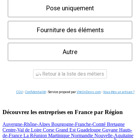
Pose uniquement
Fourniture des éléments
Autre
Retour à la liste des métiers
CGU
-
Confidentialité
- Service proposé par
ViteUnDevis.com
-
Vous êtes un artisan ?
Découvrez les entreprises en France par Région
Auvergne-Rhône-Alpes
Bourgogne-Franche-Comté
Bretagne
Centre-Val de Loire
Corse
Grand Est
Guadeloupe
Guyane
Hauts-
de-France
La Réunion
Martinique
Normandie
Nouvelle-Aquitaine