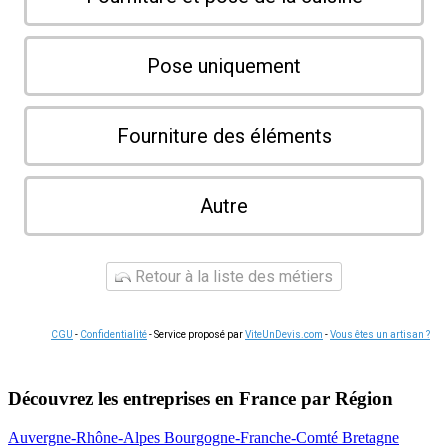
Pose uniquement
Fourniture des éléments
Autre
Retour à la liste des métiers
CGU
-
Confidentialité
- Service proposé par
ViteUnDevis.com
-
Vous êtes un artisan ?
Découvrez les entreprises en France par Région
Auvergne-Rhône-Alpes
Bourgogne-Franche-Comté
Bretagne