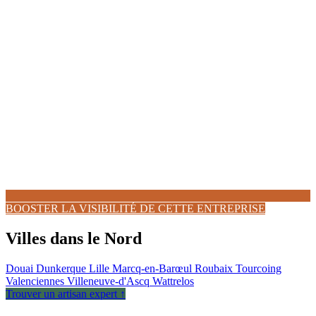
BOOSTER LA VISIBILITÉ DE CETTE ENTREPRISE
Villes dans le Nord
Douai
Dunkerque
Lille
Marcq-en-Barœul
Roubaix
Tourcoing
Valenciennes
Villeneuve-d'Ascq
Wattrelos
Trouver un artisan expert ↑